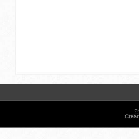
Co
Cread