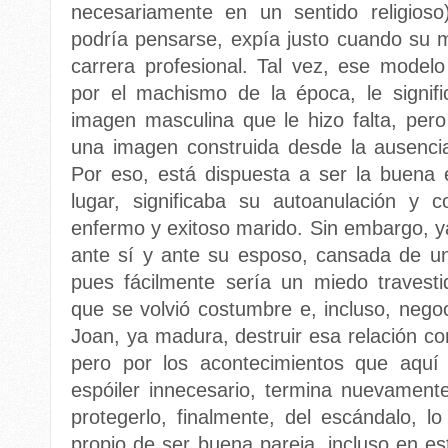
necesariamente en un sentido religioso
podría pensarse, expía justo cuando su m
carrera profesional. Tal vez, ese mode
por el machismo de la época, le signi
imagen masculina que le hizo falta, per
una imagen construida desde la ausencia
Por eso, está dispuesta a ser la buen
lugar, significaba su autoanulación y 
enfermo y exitoso marido. Sin embargo, y
ante sí y ante su esposo, cansada de un
pues fácilmente sería un miedo travest
que se volvió costumbre e, incluso, negoc
Joan, ya madura, destruir esa relación co
pero por los acontecimientos que aqu
espóiler innecesario, termina nuevamen
protegerlo, finalmente, del escándalo, l
propio de ser buena pareja, incluso en es