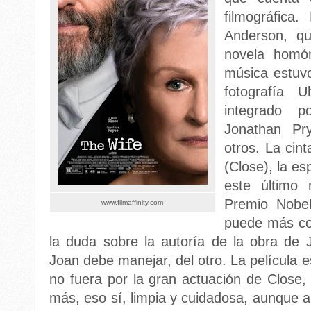
filmográfica
Anderson, q
novela homó
música estuv
fotografía U
integrado p
Jonathan Pry
otros. La cin
(Close), la e
este último 
Premio Nobel
www.filmaffinity.com
puede más co
la duda sobre la autoría de la obra de
Joan debe manejar, del otro. La película 
no fuera por la gran actuación de Close,
más, eso sí, limpia y cuidadosa, aunque a