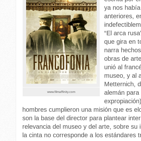
ya nos había
anteriores, 
indefectible
“El arca rusa
que gira en t
narra hechos 
obras de art
unió al franc
museo, y al 
Metternich, 
alemán para l
www.filmaffinity.com
expropiación
hombres cumplieron una misión que es elog
son la base del director para plantear inte
relevancia del museo y del arte, sobre su 
la cinta no corresponde a los estándares tr