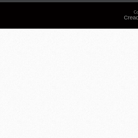
Co
Cread