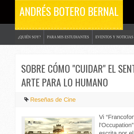
ANDRÉS BOTERO BERNAL
¿QUIÉN SOY?
PARA MIS ESTUDIANTES
EVENTOS Y NOTICIAS
SOBRE CÓMO "CUIDAR" EL SEN
ARTE PARA LO HUMANO
Reseñas de Cine
Vi “
Francofon
l’Occupation”
escrita por e