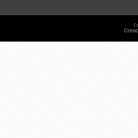
Co
Cread