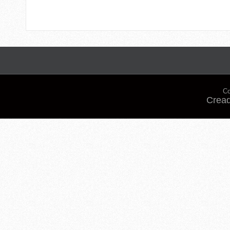
Co
Cread