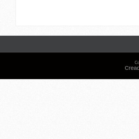
Co
Cread