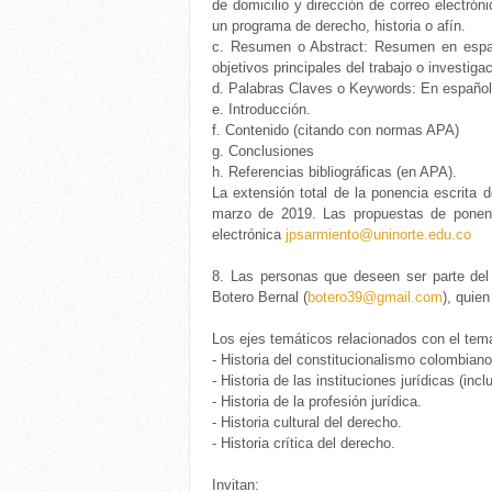
de domicilio y dirección de correo electrón
un programa de derecho, historia o afín.
c.
Resumen o Abstract: Resumen en españo
objetivos principales del trabajo o investiga
d.
Palabras Claves o Keywords: En español
e.
Introducción.
f.
Contenido (citando con normas APA)
g.
Conclusiones
h.
Referencias bibliográficas (en APA).
La extensión total de la ponencia escrita 
marzo de 2019. Las propuestas de ponenci
electrónica
jpsarmiento@uninorte.edu.co
8. Las personas que deseen ser parte del 
Botero Bernal (
botero39@gmail.com
), quie
Los ejes temáticos relacionados con el te
- Historia del constitucionalismo colombiano
- Historia de las instituciones jurídicas (in
- Historia de la profesión jurídica.
- Historia cultural del derecho.
- Historia crítica del derecho.
Invitan: