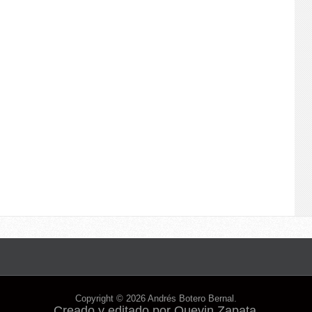
Copyright ©
2026
Andrés Botero Bernal
.
Creado y editado por
Quevin Zapata
.