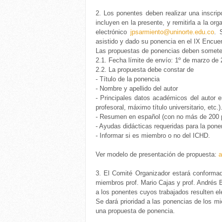
2. Los ponentes deben realizar una inscri
incluyen en la presente, y remitirla a la or
electrónico
jpsarmiento@uninorte.edu.co
. 
asistido y dado su ponencia en el IX Encuen
Las propuestas de ponencias deben someters
2.1.
Fecha límite de envío: 1º de marzo de 
2.2.
La propuesta debe constar de
-
Título de la ponencia
-
Nombre y apellido del autor
-
Principales datos académicos del autor en
profesoral, máximo título universitario, etc.)
-
Resumen en español (con no más de 200 p
-
Ayudas didácticas requeridas para la pone
-
Informar si es miembro o no del ICHD.
Ver modelo de presentación de propuesta:
a
3. El Comité Organizador estará conformad
miembros prof. Mario Cajas y prof. Andrés 
a los ponentes cuyos trabajados resulten el
Se dará prioridad a las ponencias de los mi
una propuesta de ponencia.