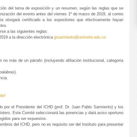
pción del tema de exposición y un resumen, según las reglas que se
ganización del evento antes del viernes 1º de marzo de 2019, al correo
Se otorgará certificado a los expositores que efectivamente hayan
tro.
e a las siguientes reglas:
2019 a la dirección electrónica
jpsarmiento@uninorte.edu.co
 no más de un párrafo (incluyendo afiliación institucional, categoría
.
alabras).
ncia.
quí
o por el Presidente del ICHD (prof. Dr. Juan Pablo Sarmiento) y los
Botero. Este Comité seleccionará las ponencias y dará aviso oportuno
egidos para ser expuestos.
embros del ICHD, pero no es requisito ser del Instituto para presentar