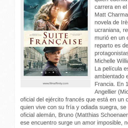
carrera en el
Matt Charman
novela de Ir
ucraniana, r
murió en un 
reparto es de
protagonista
Michelle Wil
La película 
ambientado e
Francia. En 
www.filmaffinity.com
Angellier (Mi
oficial del ejército francés que está en u
quien vive con su fría y odiada suegra, se
oficial alemán, Bruno (Matthias Schoenaert
ese encuentro surge un amor imposible, n