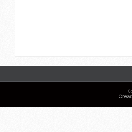
Co
Cread