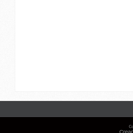
Co
Cread