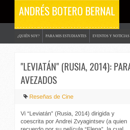
ANDRÉS BOTERO BERNAL
¿QUIÉN SOY?
PARA MIS ESTUDIANTES
EVENTOS Y NOTICIAS
"LEVIATÁN" (RUSIA, 2014): PA
AVEZADOS
Reseñas de Cine
Vi “Leviatán” (Rusia, 2014) dirigida y
coescrita por Andrei Zvyagintsev (a quien
recuerdo por su película “Elena”, la cual