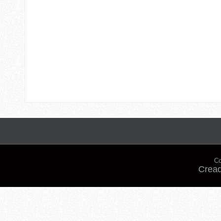
Co
Cread