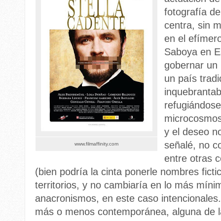
fotografía d
centra, sin 
en el efímer
Saboya en E
gobernar un 
un país tradi
inquebrantab
refugiándose
microcosmos
y el deseo n
señalé, no co
www.filmaffinity.com
entre otras 
(bien podría la cinta ponerle nombres ficti
territorios, y no cambiaría en lo más mín
anacronismos, en este caso intencionales
más o menos contemporánea, alguna de la 