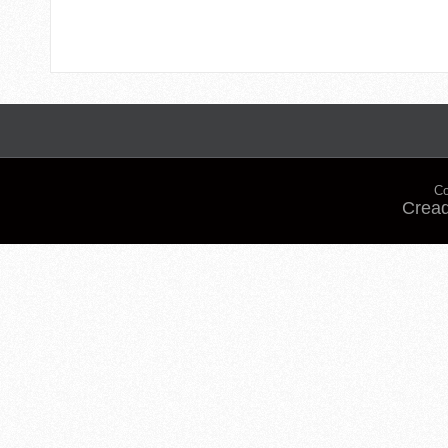
Co
Cread