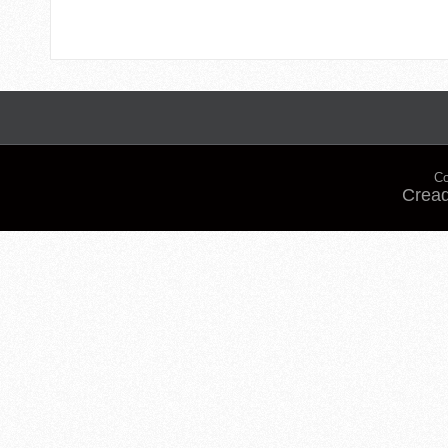
Co
Cread