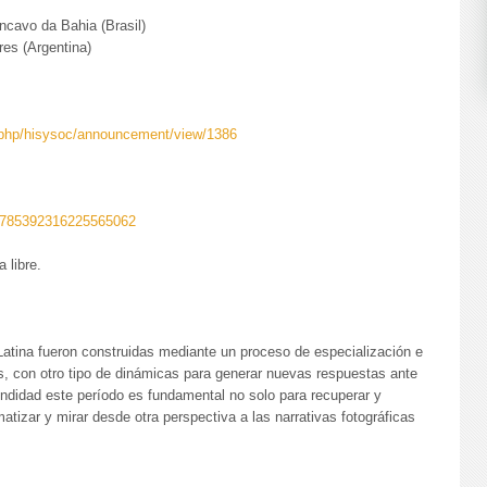
ncavo da Bahia (Brasil)
res (Argentina)
x.php/hisysoc/announcement/view/1386
s/1785392316225565062
 libre.
atina fueron construidas mediante un proceso de especialización e
s, con otro tipo de dinámicas para generar nuevas respuestas ante
fundidad este período es fundamental no solo para recuperar y
matizar y mirar desde otra perspectiva a las narrativas fotográficas