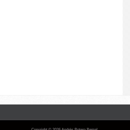
Copyright ©
2026
Andrés Botero Bernal
.