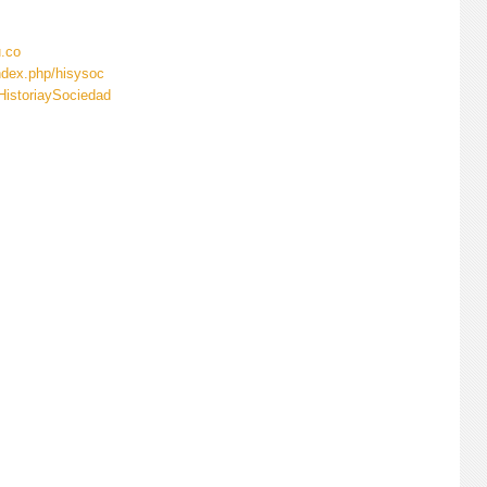
.co
index.php/hisysoc
HistoriaySociedad