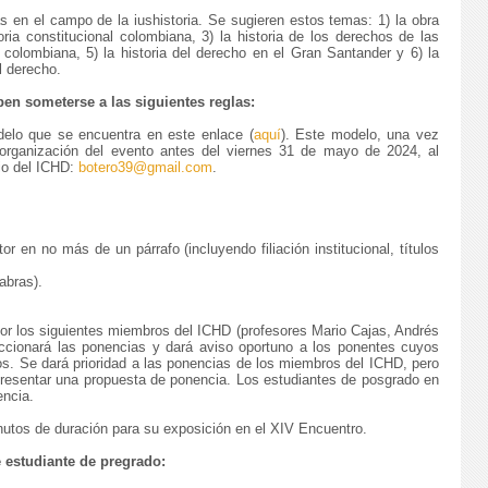
 en el campo de la iushistoria. Se sugieren estos temas: 1) la obra
ia constitucional colombiana, 3) la historia de los derechos de las
l colombiana, 5) la historia del derecho en el Gran Santander y 6) la
l derecho.
en someterse a las siguientes reglas:
delo que se encuentra en este enlace (
aquí
). Este modelo, una vez
 organización del evento antes del viernes 31 de mayo de 2024, al
rio del ICHD:
botero39@gmail.com
.
r en no más de un párrafo (incluyendo filiación institucional, títulos
abras).
or los siguientes miembros del ICHD (profesores Mario Cajas, Andrés
ccionará las ponencias y dará aviso oportuno a los ponentes cuyos
os. Se dará prioridad a las ponencias de los miembros del ICHD, pero
a presentar una propuesta de ponencia. Los estudiantes de posgrado en
encia.
utos de duración para su exposición en el XIV Encuentro.
 estudiante de pregrado: