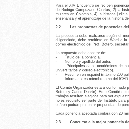
Para el XIV Encuentro se reciben ponencias
de Rodrigo Campuzano Cuartas, 2) la histor
mujeres en Colombia, 4) la historia judicia
enseñanza y el aprendizaje de la historia de
2.2.
Las propuestas de ponencias deb
La propuesta debe realizarse según el mo
diligenciado, debe remitirse en Word a la
correo electrónico del Prof. Botero, secreta
La propuesta debe constar de:
-
Título de la ponencia.
-
Nombre y apellido del autor.
-
Principales datos académicos del auto
universitarios y correo electrónico).
-
Resumen en español (máximo 200 pal
-
Informar si es miembro o no del ICHD.
El Comité Organizador estará conformado p
Botero y Carlos Duarte). Este Comité sele
trabajos resulten elegidos para ser expuest
no es requisito ser parte del Instituto par
el área podrán presentar propuestas de pon
Cada ponencia aceptada contará con 20 min
2.3.
Concurso a la mejor ponencia de