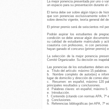
La mejor ponencia presentada por uno o var
un espacio para su presentación durante el 
El tema debe ser sobre algún tópico de hist
que son ponencias exclusivamente sobre h
sobre derecho vigente, teoría general del de
El primer premio será de seiscientos mil pe
Podrán aspirar los estudiantes de pregra
condición se debe anexar algún documento 
su calidad de estudiante matriculado y ac
coautoría con profesores, ni con personas
hayan ganado el concurso (primer premio) e
La selección de la mejor ponencia present
Comité Organizador. Su decisión es inapela
Las ponencias de los estudiantes deben env
a.
Título del artículo: máximo 15 palabras.
b.
Nombre completo de autor(es) e informa
lugar de domicilio y dirección de correo elec
c.
Resumen: en español, máximo 120 palabr
principales resultados y conclusiones.
d.
Palabras claves: en español, máximo 5.
e.
Introducción.
f.
Contenido (citando con normas APA, 7ª e
g.
Conclusiones.
h.
Referencias bibliográficas (en APA, 7ª ed