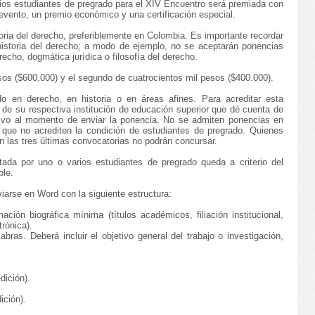
ios estudiantes de pregrado para el XIV Encuentro será premiada con
evento, un premio económico y una certificación especial.
oria del derecho, preferiblemente en Colombia. Es importante recordar
istoria del derecho; a modo de ejemplo, no se aceptarán ponencias
recho, dogmática jurídica o filosofía del derecho.
sos ($600.000) y el segundo de cuatrocientos mil pesos ($400.000).
do en derecho, en historia o en áreas afines. Para acreditar esta
de su respectiva institución de educación superior que dé cuenta de
tivo al momento de enviar la ponencia. No se admiten ponencias en
 que no acrediten la condición de estudiantes de pregrado. Quienes
n las tres últimas convocatorias no podrán concursar.
ada por uno o varios estudiantes de pregrado queda a criterio del
ble.
iarse en Word con la siguiente estructura:
ción biográfica mínima (títulos académicos, filiación institucional,
trónica).
as. Deberá incluir el objetivo general del trabajo o investigación,
dición).
ición).