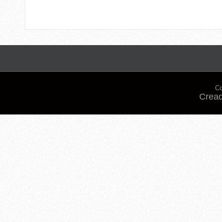
Co
Cread