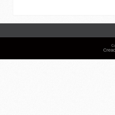
Co
Cread