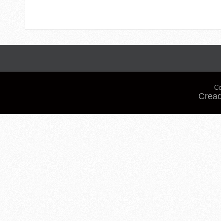
Co
Cread