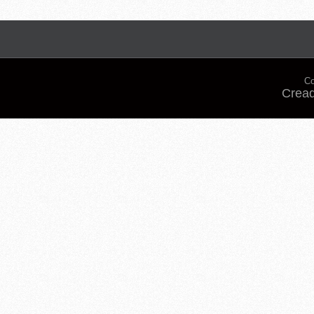
Co
Cread