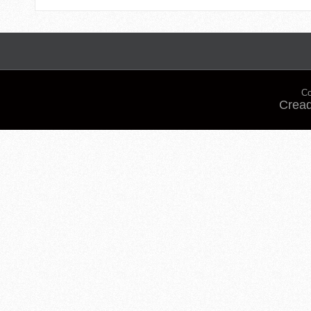
Co
Cread