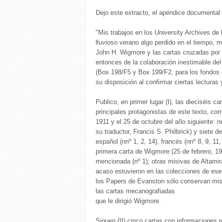
Dejo este extracto, el apéndice documental de
"Mis trabajos en los University Archives de 
lluvioso verano algo perdido en el tiempo, m
John H. Wigmore y las cartas cruzadas por 
entonces de la colaboración inestimable de
(Box 198/F5 y Box 199/F2, para los fondos
su disposición al confirmar ciertas lectura
Publico, en primer lugar (I), las dieciséis c
principales protagonistas de este texto, co
1911 y el 25 de octubre del año siguiente: 
su traductor, Francis S. Philbrick) y siete 
español (nnº 1, 2, 14), francés (nnº 8, 9, 11
primera carta de Wigmore (25 de febrero, 19
mencionada (nº 1); otras misivas de Altamir
acaso estuvieron en las colecciones de ese
los Papers de Evanston sólo conservan misi
las cartas mecanografiadas
que le dirigió Wigmore.
Siguen (II) cinco cartas con informaciones re