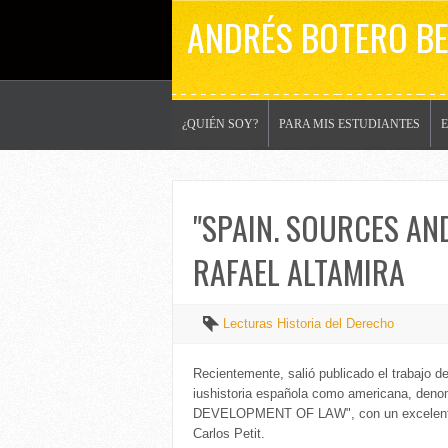
ANDRÉS BOTERO B
¿QUIÉN SOY?
PARA MIS ESTUDIANTES
"SPAIN. SOURCES AN
RAFAEL ALTAMIRA
Lecturas Historia del Derecho
Recientemente, salió publicado el trabajo de
iushistoria española como americana, d
DEVELOPMENT OF LAW", con un excelente es
Carlos Petit.