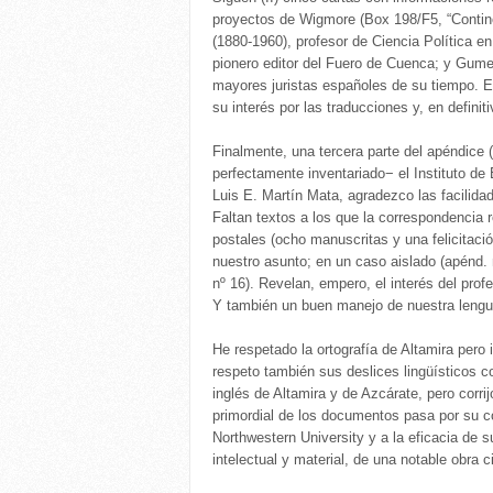
proyectos de Wigmore (Box 198/F5, “Contine
(1880-1960), profesor de Ciencia Política en
pionero editor del Fuero de Cuenca; y Gume
mayores juristas españoles de su tiempo. 
su interés por las traducciones y, en definit
Finalmente, una tercera parte del apéndice 
perfectamente inventariado− el Instituto de 
Luis E. Martín Mata, agradezco las facilidad
Faltan textos a los que la correspondencia 
postales (ocho manuscritas y una felicitac
nuestro asunto; en un caso aislado (apénd. 
nº 16). Revelan, empero, el interés del pro
Y también un buen manejo de nuestra lengu
He respetado la ortografía de Altamira pero 
respeto también sus deslices lingüísticos con
inglés de Altamira y de Azcárate, pero corri
primordial de los documentos pasa por su co
Northwestern University y a la eficacia de
intelectual y material, de una notable obra ci