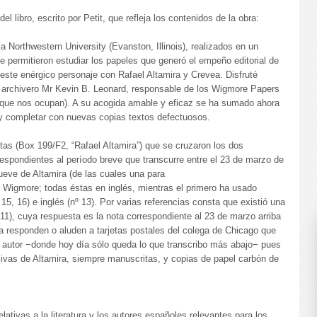
l libro, escrito por Petit, que refleja los contenidos de la obra:
la Northwestern University (Evanston, Illinois), realizados en un
e permitieron estudiar los papeles que generó el empeño editorial de
este enérgico personaje con Rafael Altamira y Crevea. Disfruté
l archivero Mr Kevin B. Leonard, responsable de los Wigmore Papers
 que nos ocupan). A su acogida amable y eficaz se ha sumado ahora
s y completar con nuevas copias textos defectuosos.
artas (Box 199/F2, “Rafael Altamira”) que se cruzaron los dos
rrespondientes al período breve que transcurre entre el 23 de marzo de
nueve de Altamira (de las cuales una para
de Wigmore; todas éstas en inglés, mientras el primero ha usado
, 15, 16) e inglés (nº 13). Por varias referencias consta que existió una
11), cuya respuesta es la nota correspondiente al 23 de marzo arriba
a responden o aluden a tarjetas postales del colega de Chicago que
 autor −donde hoy día sólo queda lo que transcribo más abajo− pues
vas de Altamira, siempre manuscritas, y copias de papel carbón de
lativas a la literatura y los autores españoles relevantes para los