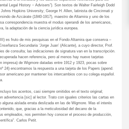
ntal Legal History − Advisers”). Son textos de Walter Fairleigh Dodd
 Johns Hopkins University; George H. Allen, latinista de Cincinnati y
rsindo de Azcárate (1840-1917), maestro de Altamira y uno de los
Esa correspondencia muestra el modus operandi de los americanos,
iva, la adaptación de la ciencia jurídica europea.
(III) es fruto de mis pesquisas en el Fondo Altamira que conserva –
Enseñanza Secundaria ‘Jorge Juan’ (Alicante), a cuyo director, Prof.
es de consulta; las indicaciones de signatura van en la transcripción.
recuperada hacen referencia, pero al menos hay nueve tarjetas
ión impresa) de Wigmore datadas entre 1912 y 1923, pocas sobre
nº 24) encontramos la respuesta a una tarjeta de los Papers (apend.
fesor americano por mantener los intercambios con su colega español.
a.
incluyo los acentos, casi siempre omitidos en el texto original;
 advertencia [sic] al lector. Trato con iguales criterios las cartas en
jo alguna aislada errata deslizada en las de Wigmore. Mas el interés
ntenido, que, gracias a la meticulosidad del decano de la
 sus empleados, nos permiten hoy conocer el proceso de producción,
entífica". Carlos Petit.