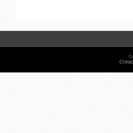
Co
Cread