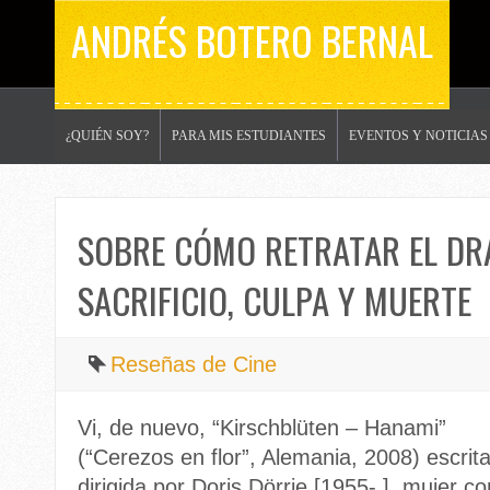
ANDRÉS BOTERO BERNAL
¿QUIÉN SOY?
PARA MIS ESTUDIANTES
EVENTOS Y NOTICIAS
SOBRE CÓMO RETRATAR EL DRA
SACRIFICIO, CULPA Y MUERTE
Reseñas de Cine
Vi, de nuevo, “Kirschblüten – Hanami”
(“Cerezos en flor”, Alemania, 2008) escrita
dirigida por Doris Dörrie [1955- ], mujer co