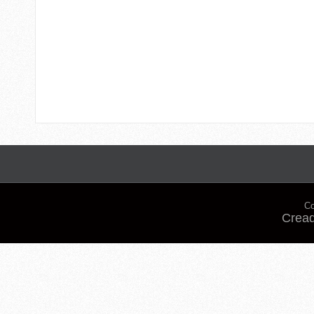
Co
Cread