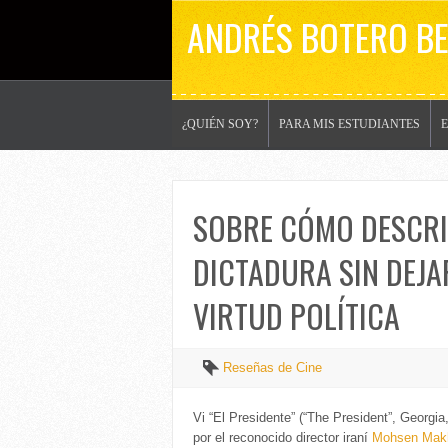
ANDRÉS BOTERO B
¿QUIÉN SOY?
PARA MIS ESTUDIANTES
SOBRE CÓMO DESCRIB
DICTADURA SIN DEJA
VIRTUD POLÍTICA
Reseñas de Cine
Vi “El Presidente” (“The President”, Georgia,
por el reconocido director iraní
Mohsen Mak