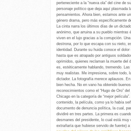
perteneciente a la “nueva ola” del cine de s
personaje político que deja aquí plasmada l
pensamientos. Ahora bien, estamos ante una
género drama, pero más específicamente de 
La cinta narra los últimos días de un dictad
anónimo, que arruina a su pueblo mientras é
viven en el lujo gracias a la corrupción. Una
destrona, por lo que escapa con su nieto, 
identidad. Durante su huida conoce el dolor
hasta que es atrapado por antiguos soldad
oprimidos, quienes reclaman la muerte del di
es, estéticamente hablando, tremendo. Las
muy realistas. Me impresiona, sobre todo, la
dictador. La fotografía merece aplausos. En 
bien hecha. No en vano ha obtenido buenos
reconocimientos como el “Hugo de Oro” del 
Chicago en la categoría de “mejor película”.
contenido, la película, como ya lo había se
documento de denuncia política, la cual, par
dividiré en tres partes. La primera es cuand
desmanes del presidente, lo cual está muy
extrañaría que hubiese servido de fuente) a 