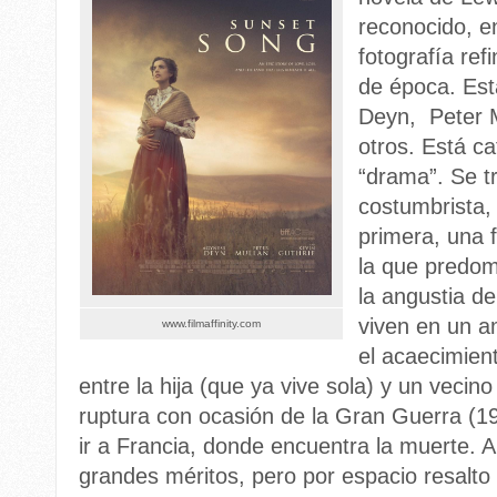
reconocido, e
fotografía ref
de época. Est
Deyn, Peter M
otros. Está c
“drama”. Se tr
costumbrista, 
primera, una 
la que predom
la angustia de
viven en un a
www.filmaffinity.com
el acaecimien
entre la hija (que ya vive sola) y un vecin
ruptura con ocasión de la Gran Guerra (1
ir a Francia, donde encuentra la muerte. Ah
grandes méritos, pero por espacio resalto s