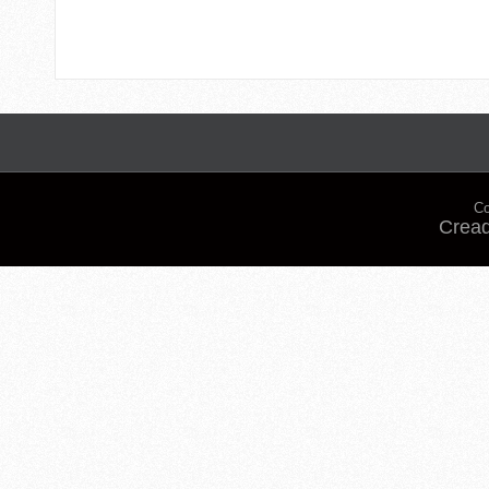
Co
Cread