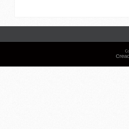
Co
Cread