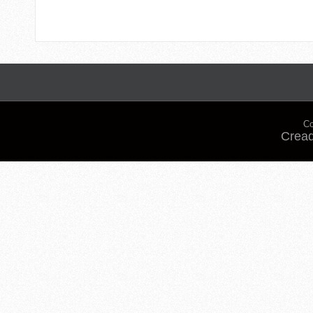
Co
Cread