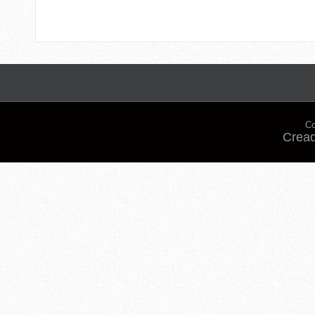
Co
Cread