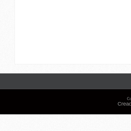
Co
Cread