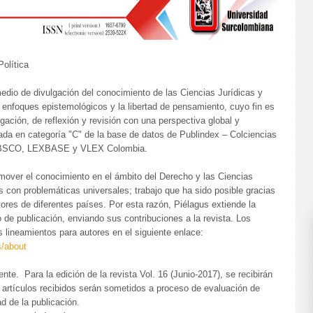
Política
 de divulgación del conocimiento de las Ciencias Jurídicas y
e enfoques epistemológicos y la libertad de pensamiento, cuyo fin es
igación, de reflexión y revisión con una perspectiva global y
xada en categoría "C" de la base de datos de Publindex – Colciencias
os EBSCO, LEXBASE y VLEX Colombia.
over el conocimiento en el ámbito del Derecho y las Ciencias
s con problemáticas universales; trabajo que ha sido posible gracias
tores de diferentes países. Por esta razón, Piélagus extiende la
 de publicación, enviando sus contribuciones a la revista. Los
 lineamientos para autores en el siguiente enlace:
s/about
te. Para la edición de la revista Vol. 16 (Junio-2017), se recibirán
 artículos recibidos serán sometidos a proceso de evaluación de
d de la publicación.