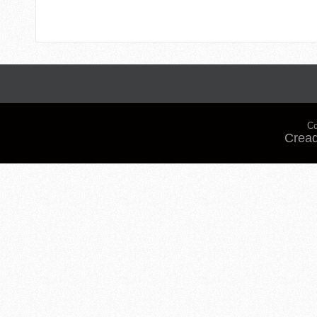
Co
Cread