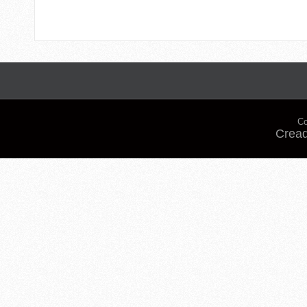
Co
Cread