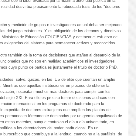
 decir que la labor evaluada por la máxima autoridad pública en la
n realidad desvirtúa precisamente la rebuscada tesis de los "doctores
ción y medición de grupos e investigadores actual deba ser mejorado
las del juego existentes. Y es obligación de los decanos y directivos
l Ministerio de Educación-COLCIENCIAS y destacar el esfuerzo de
es exigencias del sistema para permanecer activos y reconocidos.
otro también de la toma de decisiones que atañen al desarrollo de la
uncionarios que no son en realidad académicos ni investigadores
os cuyo punto de partida es justamente el título de doctor o PhD.
sidades, salvo, quizás, en las IES de élite que cuentan un amplio
. Mientras que aquellas instituciones en proceso de obtener la
renovación, necesitan muchos más doctores para cumplir con los
del siglo XXI. Para ello es preciso tomar decisiones audaces con
ración internacional en los programas de doctorado para la
ión expedita de doctores extranjeros que amplíen las plantas de
ades permanecen férreamente dominadas por un gremio anquilosado de
n estas materias, aunque controlan el día a día universitario, en
política a los detentadores del poder institucional. Es un
 burocrático que contribuye a la lentitud, cuando no a la parálisis, de