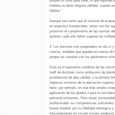
porque no sirve para nada, lo que equivale a
materia no tiene ninguna utilidad, cuando e
fallidos".
Aunque sea cierto que el sistema de evalua
en aspectos sustanciales, estas son las reg
promover el cumplimiento de las normas de
quienes cada año deben superar las múltipl
3. Los doctores son marginados un día sí y 
ciencia, medidas que quedan en manos de f
porque no cumplen con los parámetros mínim
Este es el panorama cotidiano de las univer
staff de doctores como profesores de planta
acreditación de alta calidad, o la primera 
objetivos mínimos de la educación superior 
base, por ejemplo, en una más amplia coope
agilización de los grados o para la vinculac
personal existentes. Pero estas universid
profesionales sin competencias suficientes e
buena medida, por su fidelidad ideológica y 
funcionamiento en círculo vicioso mediocre y