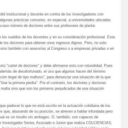
id institucional y docente en contra de los investigadores con
 algunas prácticas comunes, en especial, a universidades ubicadas
caso número de doctores entre sus profesores de planta:
en los sueldos de los docentes y en su consideración profesional. Esta
 de los doctores para obtener unos ingresos dignos. Pero, no solo
 sino también con asesorías al Congreso o a empresas privadas o en
sto "cartel de doctores" y debe afirmarse esto con rotundidad. Pues
, además de desafortunado, el uso que algunos hacen del término
zación ilegal de tipo mafioso", para denunciar una situación de la que
irar la primera piedra". Por el contrario, los doctores y doctoras
mafia sino que son los primeros perjudicados de una situación
que padecer lo que no está escrito en la actuación cotidiana de los
s que, abusando de su posición, se atreven a hablar infundada pero
 cual es un insulto sin ambages. O, también, son capaces de
de Investigador Senior, Asociado o Junior que realiza COLCIENCIAS,