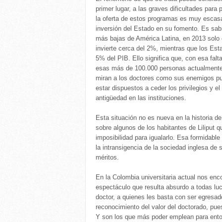
primer lugar, a las graves dificultades par
la oferta de estos programas es muy escas
inversión del Estado en su fomento. Es sabi
más bajas de América Latina, en 2013 solo 
invierte cerca del 2%, mientras que los Esta
5% del PIB. Ello significa que, con esa falta
esas más de 100.000 personas actualmente v
miran a los doctores como sus enemigos pu
estar dispuestos a ceder los privilegios y el
antigüedad en las instituciones.
Esta situación no es nueva en la historia d
sobre algunos de los habitantes de Liliput q
imposibilidad para igualarlo. Esa formidable
la intransigencia de la sociedad inglesa de
méritos.
En la Colombia universitaria actual nos en
espectáculo que resulta absurdo a todas lu
doctor, a quienes les basta con ser egresad
reconocimiento del valor del doctorado, pu
Y son los que más poder emplean para entorp