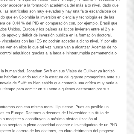
a poder acceder a la formación académica del más alto nivel, dado que
a, las matrículas son muy elevadas y hay una falta escandalosa de
do que en Colombia la inversión en ciencia y tecnología es de las
era del 0.44 % del PIB en comparación con, por ejemplo, Brasil que
dos Unidos, Europa y los países asiáticos invierten entre el 2 y el
 de apoyo y déficit de inversión pública en la formación doctoral,
inculadas con las IES no podrán acceder a dicho nivel. Y por ello
es ven en ellos lo que tal vez nunca van a alcanzar. Además de no
 control adquiridos gracias a la larga e ininterrumpida permanencia o
e la humanidad. Jonathan Swift en sus Viajes de Gulliver ya ironizó
ue habrían querido reducir la estatura del gigante protagonista ante su
 novela de Swift es bien sabido que contenía una crítica muy seria a
 su tiempo para admitir en su seno a quienes destacaran por sus
contramos con esa misma moral liliputiense. Pues es posible un
ces en Europa: Rectores o decanos de Universidad sin título de
o o magister y constituyen la máxima obstaculización al
es no aceptan la plena capacidad docente e investigadora de un PhD.
ecer la carrera de los doctores, en claro detrimento del progreso