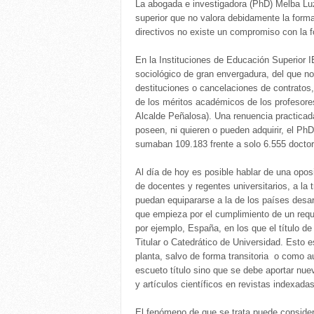
La abogada e investigadora (PhD) Melba Luz
superior que no valora debidamente la forma
directivos no existe un compromiso con la f
En la Instituciones de Educación Superior 
sociológico de gran envergadura, del que no
destituciones o cancelaciones de contratos,
de los méritos académicos de los profesores
Alcalde Peñalosa). Una renuencia practicada
poseen, ni quieren o pueden adquirir, el P
sumaban 109.183 frente a solo 6.555 doctore
Al día de hoy es posible hablar de una oposi
de docentes y regentes universitarios, a la
puedan equipararse a la de los países desar
que empieza por el cumplimiento de un req
por ejemplo, España, en los que el título d
Titular o Catedrático de Universidad. Esto es
planta, salvo de forma transitoria o como au
escueto título sino que se debe aportar nuev
y artículos científicos en revistas indexadas
El fenómeno de que se trata puede considera