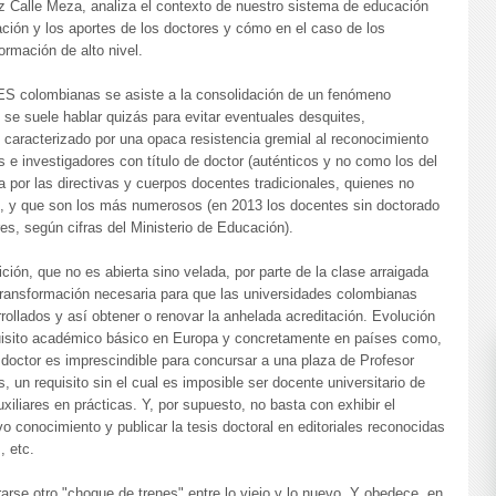
 Calle Meza, analiza el contexto de nuestro sistema de educación
ción y los aportes de los doctores y cómo en el caso de los
ormación de alto nivel.
IES colombianas se asiste a la consolidación de un fenómeno
 se suele hablar quizás para evitar eventuales desquites,
 caracterizado por una opaca resistencia gremial al reconocimiento
 e investigadores con título de doctor (auténticos y no como los del
 por las directivas y cuerpos docentes tradicionales, quienes no
hD, y que son los más numerosos (en 2013 los docentes sin doctorado
s, según cifras del Ministerio de Educación).
ción, que no es abierta sino velada, por parte de la clase arraigada
 transformación necesaria para que las universidades colombianas
rollados y así obtener o renovar la anhelada acreditación. Evolución
uisito académico básico en Europa y concretamente en países como,
e doctor es imprescindible para concursar a una plaza de Profesor
, un requisito sin el cual es imposible ser docente universitario de
xiliares en prácticas. Y, por supuesto, no basta con exhibir el
o conocimiento y publicar la tesis doctoral en editoriales reconocidas
, etc.
rse otro "choque de trenes" entre lo viejo y lo nuevo. Y obedece, en