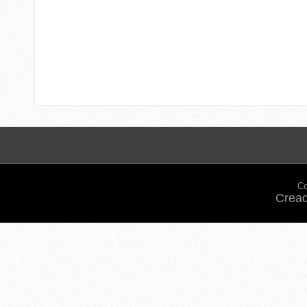
Co
Cread