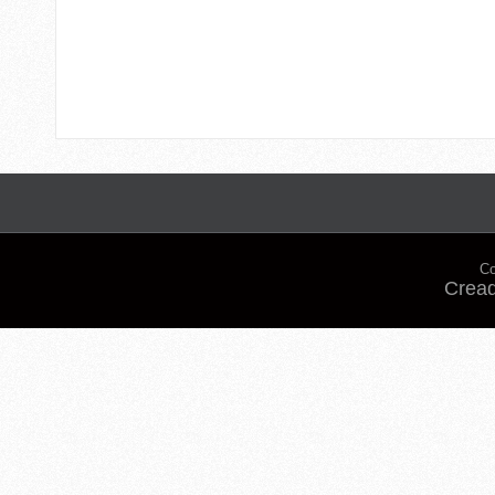
Co
Cread