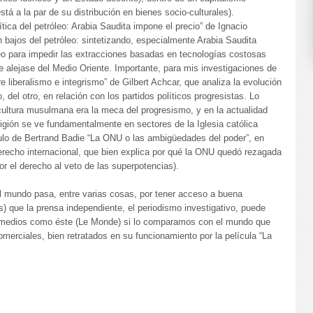
á a la par de su distribución en bienes socio-culturales).
tica del petróleo: Arabia Saudita impone el precio” de Ignacio
 bajos del petróleo: sintetizando, especialmente Arabia Saudita
leo para impedir las extracciones basadas en tecnologías costosas
e alejase del Medio Oriente. Importante, para mis investigaciones de
ntre liberalismo e integrismo” de Gilbert Achcar, que analiza la evolución
, del otro, en relación con los partidos políticos progresistas. Lo
cultura musulmana era la meca del progresismo, y en la actualidad
ligión se ve fundamentalmente en sectores de la Iglesia católica
ículo de Bertrand Badie “La ONU o las ambigüedades del poder”, en
erecho internacional, que bien explica por qué la ONU quedó rezagada
 el derecho al veto de las superpotencias).
al mundo pasa, entre varias cosas, por tener acceso a buena
s) que la prensa independiente, el periodismo investigativo, puede
as medios como éste (Le Monde) si lo comparamos con el mundo que
omerciales, bien retratados en su funcionamiento por la película “La