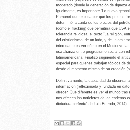
moderado (donde la generación de riqueza est
Igualmente, es importante “La nueva geopolí
Ramonet que explica por qué los precios tan
determinó la caída de los precios del petró
(como el fracking) que permitiría que USA s
tolerancia religiosa, el texto “La religión, e
del cristianismo, de un lado, y del islamismo
interesante es ver cómo en el Medioevo la 
esa alianza entre progresismo social con re
latinoamericana. Finalizo sugiriendo el art
especial para quienes trabajan tópicos de d
desde el momento mismo de su creación (por
Definitivamente, la capacidad de observar 
información (reflexionada y fundada en dato
ofrecer. Que diferente es ver el mundo tr
nos ofrecen los noticieros de las cadenas c
dictadura perfecta” de Luis Estrada, 2014).