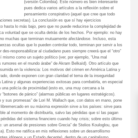
(versión Colombia). Este número es bien interesante
pues dedica varios artículos a la reflexión sobre el
pensamiento conspirativo (aquel que cree que todo
aciones secretas). La conclusión es que sí hay ejercicios
to hasta lo más bajo, pero que no puede reducirse la complejidad de
nica voluntad que se oculta detrás de los hechos. Por ejemplo: no hay
sino muchas que terminan mutuamente afectándose. Incluso, esta
fuerzas ocultas que lo pueden controlar todo, terminan por servir a los
r des-responsabilizar al ciudadano pues siempre creerá que el “otro”
sí mismo como un sujeto político (ver, por ejemplo, “Una mal
los rumores en el mundo árabe” de Akram Belkaïd). Otro artículo que
sumida en la violencia: Los motivos del crimen en América Latina y
arado, donde exponen con gran claridad el tema de la inseguridad
Latina y algunas experiencias exitosas para combatirla, en especial
 una policía de proximidad (esto es, una muy cercana a la
y “botones de pánico” (alarmas públicas en lugares estratégicos).
cio y sus promesas” de Lori M. Wallach que, con datos en mano, pone
 libremercado en su máxima expresión sirve a los países: sirve para
ible al momento de distribuirla, salvo las pérdidas que sí las pagan
 pérdidas del sistema financiero cuando hay crisis; sobre esto último
so: un arsenal de presiones sobre Grecia” de Stelios Kouloglou, que
). Esto me ratifica en mis reflexiones sobre un desarrollismo
antes idóneos y un Estado decente), dentro de un capitalismo