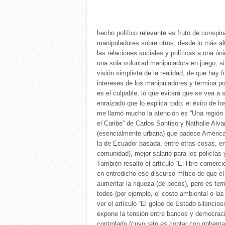
hecho político relevante es fruto de conspir
manipuladores sobre otros, desde lo más al
las relaciones sociales y políticas a una ú
una sola voluntad manipuladora en juego, 
visión simplista de la realidad, de que hay 
intereses de los manipuladores y termina po
es el culpable, lo que evitará que se vea a 
enraizado que lo explica todo: el éxito de 
me llamó mucho la atención es “Una región 
el Caribe” de Carlos Santiso y Nathalie Alv
(esencialmente urbana) que padece América 
la de Ecuador basada, entre otras cosas, en
comunidad), mejor salario para los policías 
También resalto el artículo “El libre comer
en entredicho ese discurso mítico de que el
aumentar la riqueza (de pocos), pero es terr
todos (por ejemplo, el costo ambiental o las
ver el artículo “El golpe de Estado silencio
expone la tensión entre bancos y democracia
controlado (cuyo reto es contar con gobern