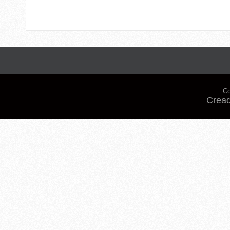
Co
Cread